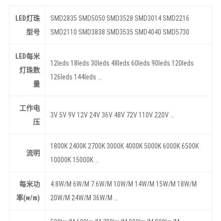
LED灯珠
SMD2835 SMD5050 SMD3528 SMD3014 SMD2216
型号
SMD2110 SMD3838 SMD3535 SMD4040 SMD5730
LED每米
12leds 18leds 30leds 48leds 60leds 90leds 120leds
灯珠数
126leds 144leds …
量
工作电
3V 5V 9V 12V 24V 36V 48V 72V 110V 220V …
压
1800K 2400K 2700K 3000K 4000K 5000K 6000K 6500K
流明
10000K 15000K …
每米功
4.8W/M 6W/M 7.6W/M 10W/M 14W/M 15W/M 18W/M
率(w/m)
20W/M 24W/M 36W/M …