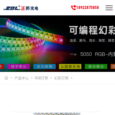
18922875858
产品中心
RGB灯带
幻彩灯带