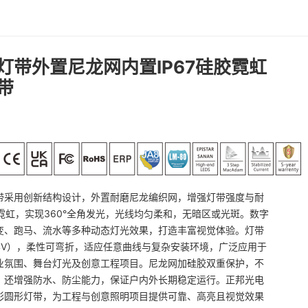
灯带外置尼龙网内置IP67硅胶霓虹
带
带采用创新结构设计，外置耐磨尼龙编织网，增强灯带强度与耐
胶霓虹，实现360°全角发光，光线均匀柔和，无暗区或光斑。数字
变、跑马、流水等多种动态灯光效果，打造丰富视觉体验。灯带
/24V），柔性可弯折，适应任意曲线与复杂安装环境，广泛应用于
业氛围、舞台灯光及创意工程项目。尼龙网加硅胶双重保护，不
，还增强防水、防尘能力，保证户内外长期稳定运行。正邦光电
彩圆形灯带，为工程与创意照明项目提供可靠、高亮且视觉效果