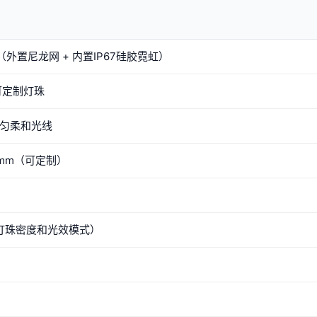
外置尼龙网 + 内置IP67硅胶霓虹）
/ 可定制灯珠
均匀柔和光线
16mm（可定制）
根据灯珠密度和光效模式）