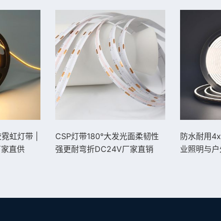
胶霓虹灯带 |
CSP灯带180°大发光面柔韧性
防水耐用4x
厂家直供
强更耐弯折DC24V厂家直销
业照明与户