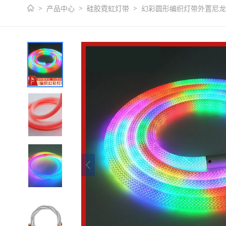
产品中心
硅胶霓虹灯带
幻彩圆形编织灯带外置尼龙网