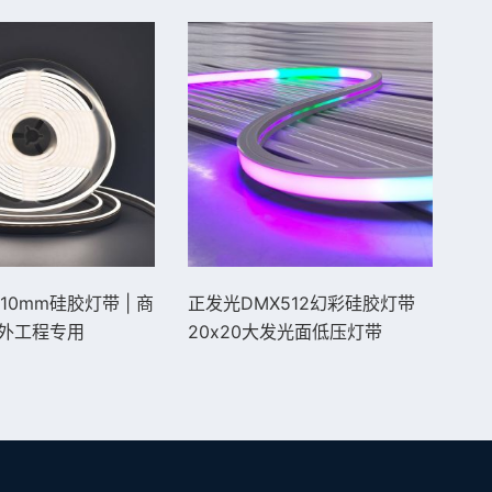
10mm硅胶灯带 | 商
正发光DMX512幻彩硅胶灯带
D
外工程专用
20x20大发光面低压灯带
吧